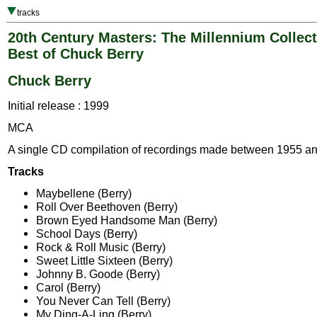
tracks
20th Century Masters: The Millennium Collect
Best of Chuck Berry
Chuck Berry
Initial release : 1999
MCA
A single CD compilation of recordings made between 1955 a
Tracks
Maybellene (Berry)
Roll Over Beethoven (Berry)
Brown Eyed Handsome Man (Berry)
School Days (Berry)
Rock & Roll Music (Berry)
Sweet Little Sixteen (Berry)
Johnny B. Goode (Berry)
Carol (Berry)
You Never Can Tell (Berry)
My Ding-A-Ling (Berry)